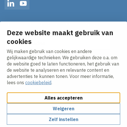
LinkedIn
YouTube
Op de hoogte blijven van het laatste nieuws?
Ontvang onze nieuws alerts in je mailbox!
Deze website maakt gebruik van
cookies
E-mailadres
Wij maken gebruik van cookies en andere
Ik ga akkoord met het
privacy statement.
gelijkwaardige technieken. We gebruiken deze o.a. om
de website goed te laten functioneren, het gebruik van
de website te analyseren en relevante content en
advertenties te kunnen tonen. Voor meer informatie,
lees ons
cookiebeleid
.
Alles accepteren
Cookies aanpassen
Cookie beleid
Privacy policy
Responsible disclosure
Algemene Voorwaarden
Weigeren
Zelf instellen