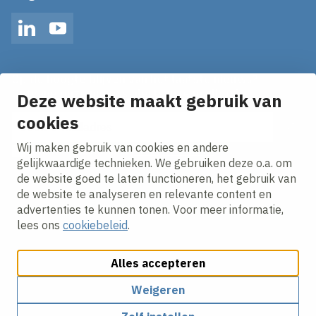
LinkedIn
YouTube
Op de hoogte blijven van het laatste nieuws?
Ontvang onze nieuws alerts in je mailbox!
Deze website maakt gebruik van
cookies
E-mailadres
Wij maken gebruik van cookies en andere
Ik ga akkoord met het
privacy statement.
gelijkwaardige technieken. We gebruiken deze o.a. om
de website goed te laten functioneren, het gebruik van
de website te analyseren en relevante content en
advertenties te kunnen tonen. Voor meer informatie,
lees ons
cookiebeleid
.
Alles accepteren
Cookies aanpassen
Cookie beleid
Privacy policy
Responsible disclosure
Algemene Voorwaarden
Weigeren