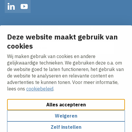
LinkedIn
YouTube
Op de hoogte blijven van het laatste nieuws?
Ontvang onze nieuws alerts in je mailbox!
Deze website maakt gebruik van
cookies
E-mailadres
Wij maken gebruik van cookies en andere
Ik ga akkoord met het
privacy statement.
gelijkwaardige technieken. We gebruiken deze o.a. om
de website goed te laten functioneren, het gebruik van
de website te analyseren en relevante content en
advertenties te kunnen tonen. Voor meer informatie,
lees ons
cookiebeleid
.
Alles accepteren
Cookies aanpassen
Cookie beleid
Privacy policy
Responsible disclosure
Algemene Voorwaarden
Weigeren
Zelf instellen