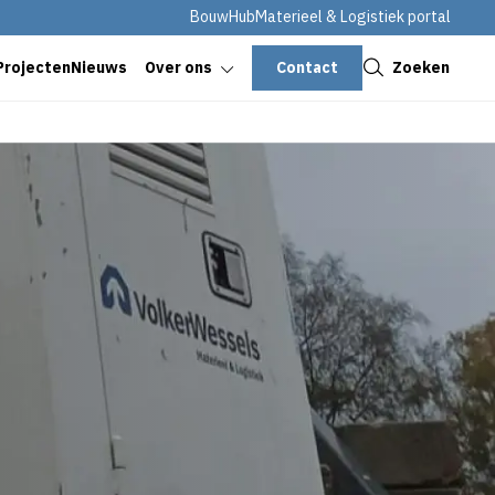
BouwHub
Materieel & Logistiek portal
Sluiten
Contact
Zoeken
Projecten
Nieuws
Over ons