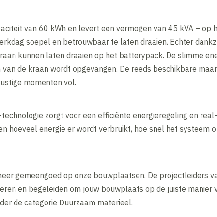
aciteit van 60 kWh en levert een vermogen van 45 kVA – op 
rkdag soepel en betrouwbaar te laten draaien. Echter dankzi
raan kunnen laten draaien op het batterypack. De slimme en
n van de kraan wordt opgevangen. De reeds beschikbare maar
 rustige momenten vol.
echnologie zorgt voor een efficiënte energieregeling en real-
ien hoeveel energie er wordt verbruikt, hoe snel het systeem
eer gemeengoed op onze bouwplaatsen. De projectleiders va
seren en begeleiden om jouw bouwplaats op de juiste manier v
onder de categorie Duurzaam materieel.