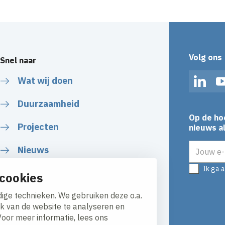
Volg ons
Snel naar
Wat wij doen
Linked
Duurzaamheid
Op de ho
Projecten
nieuws al
E-mailadr
Nieuws
Ik ga 
Over ons
cookies
ige technieken. We gebruiken deze o.a.
ik van de website te analyseren en
Voor meer informatie, lees ons