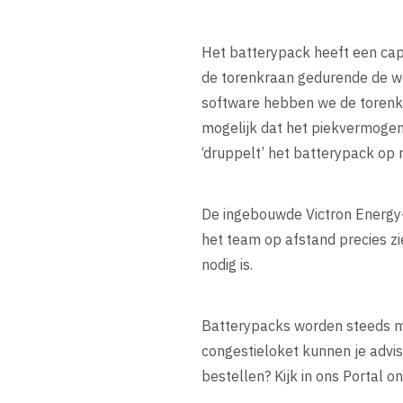
Het batterypack heeft een cap
de torenkraan gedurende de we
software hebben we de torenk
mogelijk dat het piekvermoge
‘druppelt’ het batterypack op
De ingebouwde Victron Energy-t
het team op afstand precies z
nodig is.
Batterypacks worden steeds m
congestieloket kunnen je advi
bestellen? Kijk in ons Portal 