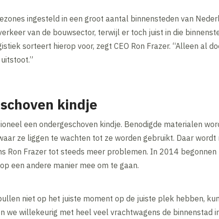
ezones ingesteld in een groot aantal binnensteden van Neder
verkeer van de bouwsector, terwijl er toch juist in die binnen
stiek sorteert hierop voor, zegt CEO Ron Frazer. “Alleen al do
uitstoot.”
eschoven kindje
ditioneel een ondergeschoven kindje. Benodigde materialen wo
ar ze liggen te wachten tot ze worden gebruikt. Daar wordt n
ns Ron Frazer tot steeds meer problemen. In 2014 begonnen 
 op een andere manier mee om te gaan.
spullen niet op het juiste moment op de juiste plek hebben, ku
den we willekeurig met heel veel vrachtwagens de binnenstad 