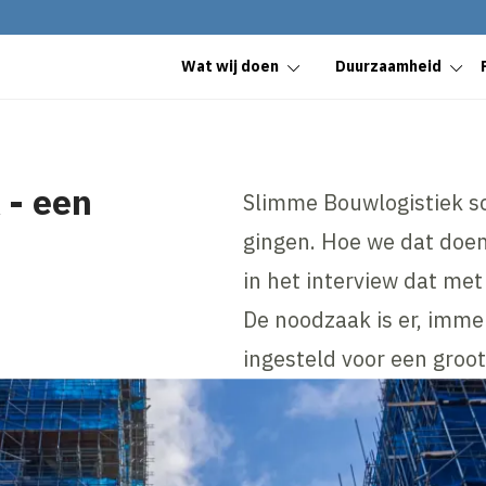
Wat wij doen
Duurzaamheid
 - een
Slimme Bouwlogistiek sc
gin­gen. Hoe we dat doen
in het interview dat me
De noodzaak is er, imm
ingesteld voor een groo