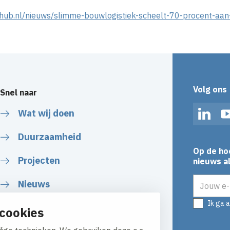
ehub.nl/nieuws/slimme-bouwlogistiek-scheelt-70-procent-aa
Volg ons
Snel naar
Wat wij doen
Linked
Duurzaamheid
Op de ho
Projecten
nieuws al
E-mailadr
Nieuws
Ik ga 
Over ons
cookies