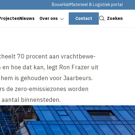
BouwHub
Materieel & Logistiek portal
Sluiten
Contact
Zoeken
Projecten
Nieuws
Over ons
heelt 70 procent aan vracht­be­we­
 en hoe dat kan, legt Ron Frazer uit
t hem is gehouden voor Jaarbeurs.
ers de zero-emissiezones worden
t aantal binnensteden.