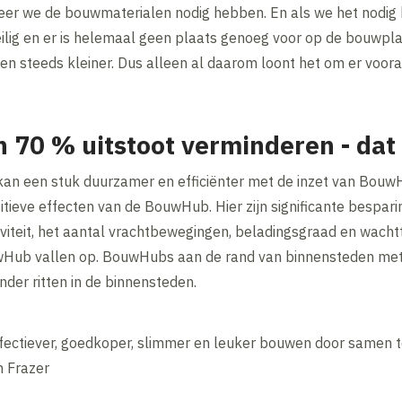
er we de bouwmaterialen nodig hebben. En als we het nodig h
veilig en er is helemaal geen plaats genoeg voor op de bouwpla
 steeds kleiner. Dus alleen al daarom loont het om er vooraf
 70 % uitstoot verminderen - dat
 kan een stuk duurzamer en efficiënter met de inzet van Bou
tieve effecten van de BouwHub. Hier zijn significante bespar
iteit, het aantal vrachtbewegingen, beladingsgraad en wachtt
uwHub vallen op. BouwHubs aan de rand van binnensteden met
nder ritten in de binnensteden.
effectiever, goedkoper, slimmer en leuker bouwen door samen 
n Frazer