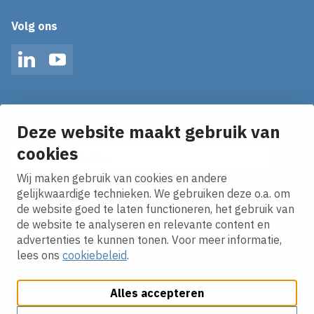
Volg ons
LinkedIn
YouTube
Op de hoogte blijven van het laatste nieuws?
Ontvang onze nieuws alerts in je mailbox!
Deze website maakt gebruik van
cookies
E-mailadres
Wij maken gebruik van cookies en andere
Ik ga akkoord met het
privacy statement.
gelijkwaardige technieken. We gebruiken deze o.a. om
de website goed te laten functioneren, het gebruik van
de website te analyseren en relevante content en
advertenties te kunnen tonen. Voor meer informatie,
lees ons
cookiebeleid
.
Alles accepteren
Cookies aanpassen
Cookie beleid
Privacy policy
Responsible disclosure
Algemene Voorwaarden