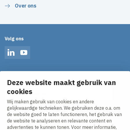
Over ons
Volg ons
LinkedIn
YouTube
Op de hoogte blijven van het laatste nieuws?
Ontvang onze nieuws alerts in je mailbox!
Deze website maakt gebruik van
E-mailadres
cookies
Wij maken gebruik van cookies en andere
Ik ga akkoord met het
privacy statement.
gelijkwaardige technieken. We gebruiken deze o.a. om
de website goed te laten functioneren, het gebruik van
de website te analyseren en relevante content en
advertenties te kunnen tonen. Voor meer informatie,