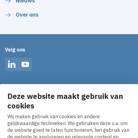
Nieuws
Over ons
Volg ons
LinkedIn
YouTube
Op de hoogte blijven van het laatste nieuws?
Ontvang onze nieuws alerts in je mailbox!
Deze website maakt gebruik van
cookies
E-mailadres
Wij maken gebruik van cookies en andere
Ik ga akkoord met het
privacy statement.
gelijkwaardige technieken. We gebruiken deze o.a. om
de website goed te laten functioneren, het gebruik van
de website te analyseren en relevante content en