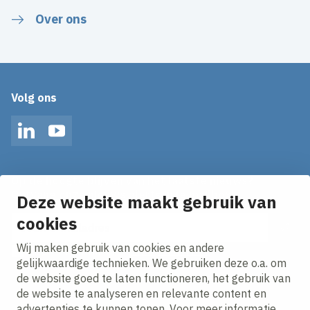
Over ons
Volg ons
LinkedIn
YouTube
Op de hoogte blijven van het laatste nieuws?
Ontvang onze nieuws alerts in je mailbox!
Deze website maakt gebruik van
cookies
E-mailadres
Wij maken gebruik van cookies en andere
Ik ga akkoord met het
privacy statement.
gelijkwaardige technieken. We gebruiken deze o.a. om
de website goed te laten functioneren, het gebruik van
de website te analyseren en relevante content en
advertenties te kunnen tonen. Voor meer informatie,