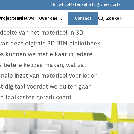
BouwHub
Materieel & Logistiek portal
Sluiten
Contact
Zoeken
Projecten
Nieuws
Over ons
deelte van het materieel in 3D
van deze digitale 3D BIM bibliotheek
 kunnen we met elkaar in iedere
s betere keuzes maken, wat zal
male inzet van materieel voor ieder
t digitaal voordat we buiten gaan
 faalkosten gereduceerd.