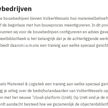
bedrijven
de bouwbedrijven binnen VolkerWessels hun materieelbehoef
af de beginfase met hun bouwproces meenfigureren. In dit pro
kunnen wij voor de bouwbedrijven configureren en advies gev
elbibliotheek is het belangrijk dat je de achterliggende wer
 biedt daarom i.s.m.ons een training aan welke speciaal gerich
els Materieel & Logistiek een training aan welke speciaal geri
rijg je uitleg over de bedrijfsstandaarden van VolkerWessels 
n met het nieuwe “cloud-platform (Unifi). Op Unifi vind je de 
dt aandacht besteed hoe we gezamenlijk de objectenbiblioth