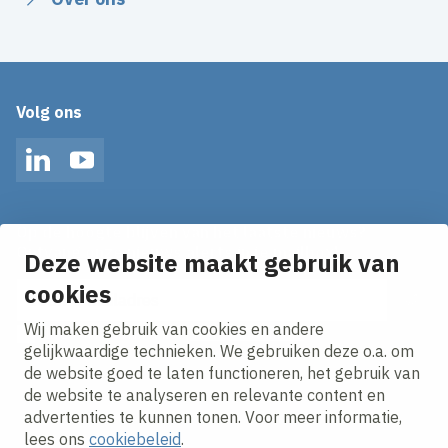
Volg ons
LinkedIn
YouTube
Op de hoogte blijven van het laatste nieuws?
Ontvang onze nieuws alerts in je mailbox!
Deze website maakt gebruik van
cookies
E-mailadres
Wij maken gebruik van cookies en andere
Ik ga akkoord met het
privacy statement.
gelijkwaardige technieken. We gebruiken deze o.a. om
de website goed te laten functioneren, het gebruik van
de website te analyseren en relevante content en
advertenties te kunnen tonen. Voor meer informatie,
lees ons
cookiebeleid
.