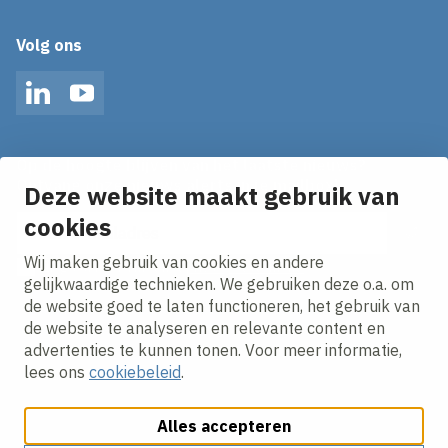
Volg ons
LinkedIn
YouTube
Op de hoogte blijven van het laatste nieuws?
Ontvang onze nieuws alerts in je mailbox!
Deze website maakt gebruik van
cookies
E-mailadres
Wij maken gebruik van cookies en andere
Ik ga akkoord met het
privacy statement.
gelijkwaardige technieken. We gebruiken deze o.a. om
de website goed te laten functioneren, het gebruik van
de website te analyseren en relevante content en
advertenties te kunnen tonen. Voor meer informatie,
lees ons
cookiebeleid
.
Alles accepteren
Cookies aanpassen
Cookie beleid
Privacy policy