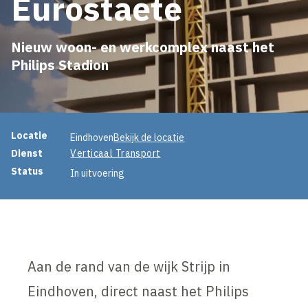
Eurostaete
Nieuw woon- en werkcomplex naast het
Philips Stadion
Projectinformatie
Locatie
Eindhoven
Bekijk de locatie
Dienst
Verticaal Transport
Status
In uitvoering
Aan de rand van de wijk Strijp in
Eindhoven, direct naast het Philips