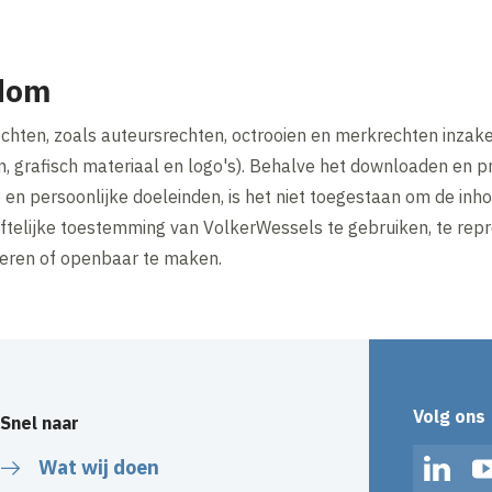
ndom
hten, zoals auteursrechten, octrooien en merkrechten inzake 
 grafisch materiaal en logo's). Behalve het downloaden en pr
 en persoonlijke doeleinden, is het niet toegestaan om de in
hriftelijke toestemming van VolkerWessels te gebruiken, te re
bueren of openbaar te maken.
Volg ons
Snel naar
Wat wij doen
Linked