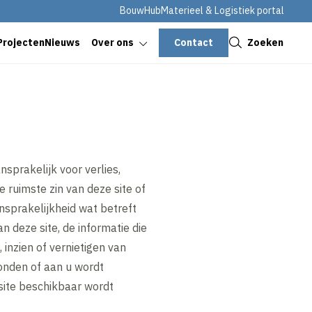
BouwHub
Materieel & Logistiek portal
Sluiten
Contact
Zoeken
Projecten
Nieuws
Over ons
sprakelijk voor verlies,
e ruimste zin van deze site of
sprakelijkheid wat betreft
 deze site, de informatie die
 inzien of vernietigen van
zonden of aan u wordt
site beschikbaar wordt