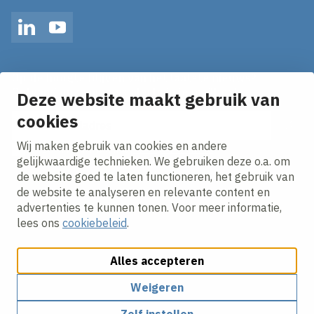
LinkedIn
YouTube
Op de hoogte blijven van het laatste nieuws?
Ontvang onze nieuws alerts in je mailbox!
Deze website maakt gebruik van
E-mailadres
cookies
Wij maken gebruik van cookies en andere
Ik ga akkoord met het
privacy statement.
gelijkwaardige technieken. We gebruiken deze o.a. om
de website goed te laten functioneren, het gebruik van
de website te analyseren en relevante content en
advertenties te kunnen tonen. Voor meer informatie,
lees ons
cookiebeleid
.
Alles accepteren
Cookies aanpassen
Cookie beleid
Privacy policy
Responsible disclosure
Algemene Voorwaarden
Weigeren