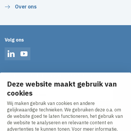
Over ons
Volg ons
LinkedIn
YouTube
Op de hoogte blijven van het laatste nieuws?
Ontvang onze nieuws alerts in je mailbox!
Deze website maakt gebruik van
E-mailadres
cookies
Wij maken gebruik van cookies en andere
Ik ga akkoord met het
privacy statement.
gelijkwaardige technieken. We gebruiken deze o.a. om
de website goed te laten functioneren, het gebruik van
de website te analyseren en relevante content en
advertenties te kunnen tonen. Voor meer informatie,