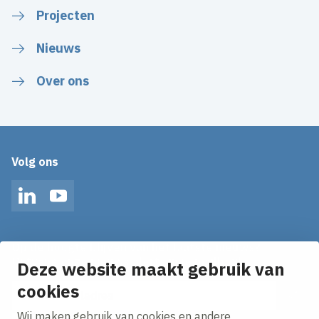
Projecten
Nieuws
Over ons
Volg ons
LinkedIn
YouTube
Op de hoogte blijven van het laatste nieuws?
Ontvang onze nieuws alerts in je mailbox!
Deze website maakt gebruik van
E-mailadres
cookies
Wij maken gebruik van cookies en andere