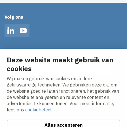
Volg ons
LinkedIn
YouTube
Op de hoogte blijven van het laatste nieuws?
Ontvang onze nieuws alerts in je mailbox!
Deze website maakt gebruik van
cookies
E-mailadres
Wij maken gebruik van cookies en andere
Ik ga akkoord met het
privacy statement.
gelijkwaardige technieken. We gebruiken deze o.a. om
de website goed te laten functioneren, het gebruik van
de website te analyseren en relevante content en
advertenties te kunnen tonen. Voor meer informatie,
lees ons
cookiebeleid
.
Alles accepteren
Cookies aanpassen
Cookie beleid
Privacy policy